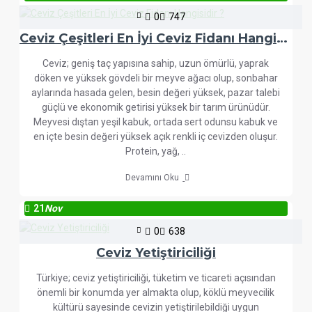
0
747
Ceviz Çeşitleri En İyi Ceviz Fidanı Hangisidir ?
Ceviz; geniş taç yapısına sahip, uzun ömürlü, yaprak
döken ve yüksek gövdeli bir meyve ağacı olup, sonbahar
aylarında hasada gelen, besin değeri yüksek, pazar talebi
güçlü ve ekonomik getirisi yüksek bir tarım ürünüdür.
Meyvesi dıştan yeşil kabuk, ortada sert odunsu kabuk ve
en içte besin değeri yüksek açık renkli iç cevizden oluşur.
Protein, yağ, ..
Devamını Oku
21
Nov
0
638
Ceviz Yetiştiriciliği
Türkiye; ceviz yetiştiriciliği, tüketim ve ticareti açısından
önemli bir konumda yer almakta olup, köklü meyvecilik
kültürü sayesinde cevizin yetiştirilebildiği uygun