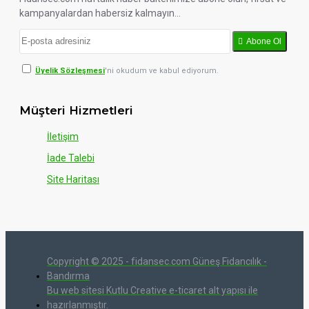
kampanyalardan habersiz kalmayın...
Abone Ol
Üyelik Sözleşmesi
'ni okudum ve kabul ediyorum.
Müşteri Hizmetleri
İletişim
İade Talebi
Site Haritası
Copyright © 2025 - fidansec.com Güneş Fidancılık -
Bandırma
Bu web sitesi Kutlu Creative e-ticaret alt yapısı ile
hazırlanmıştır.