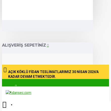
ALIŞVERIŞ SEPETINIZ
AÇIK KÖKLÜ FİDAN TESLİMATLARIMIZ 30 NİSAN 2026'A
KADAR DEVAM ETMEKTEDİR.
Üye Girişi
Kayıt Ol