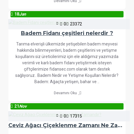
Devamını Oku
18
Jan
0
23372
Badem Fidanı çeşitleri nelerdir ?
Tarıma elverişli ülkemizde yetişebilen badem meyvesi
hakkında bilinmeyenleri, badem çeşitlerini ve yetişme
koşullarını siz üreticilerimiz için ele aldığımız yazımızda
verimli ve karlı badem fidanı yetiştirmek isteyen
çiftçilerimize fidansec.com olarak tam destek
sağlıyoruz.. Badem Nedir ve Yetişme Koşulları Nelerdir?
Badem: Ağaçta yetişen, bahar ve ..
Devamını Oku
21
Nov
0
17315
Ceviz Ağacı Çiçeklenme Zamanı Ne Zamandır?