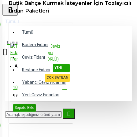
Butik Bahçe Kurmak İsteyenler İçin Tozlayıcılı
Fidan Paketleri
Tümü
Tümü
0 ürün - 0,00TL
Badem Fidanı
Ceviz Fidanı
Alışveriş sepetiniz boş!
YENI
Kestane Fidanı
ÇOK SATILAN
Yabancı Ceviz Fidanları
10 Adet Chandler Ceviz Fidanı 1 Adet Tozlayıcı Franquette (AÇIK KÖKLÜ)
Yerli Ceviz Fidanları
1.650,00TL
Sepete Ekle