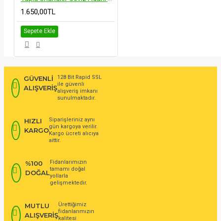
1.650,00TL
Sepete Ekle
128 Bit Rapid SSL
GÜVENLİ
ile güvenli
ALIŞVERİŞ
alışveriş imkanı
sunulmaktadır.
Siparişleriniz aynı
HIZLI
gün kargoya verilir.
KARGO
Kargo ücreti alıcıya
aittir.
Fidanlarımızın
%100
tamamı doğal
DOĞAL
yollarla
gelişmektedir.
Ürettiğimiz
MUTLU
fidanlarımızın
ALIŞVERİŞ
kalitesi