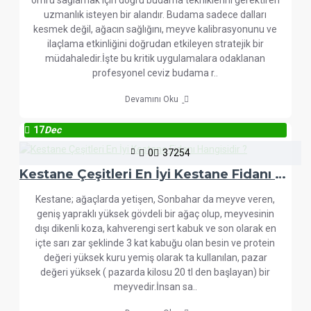
ömrü sağlamak için doğru budama tekniklerini gerektiren
uzmanlık isteyen bir alandır. Budama sadece dalları
kesmek değil, ağacın sağlığını, meyve kalibrasyonunu ve
ilaçlama etkinliğini doğrudan etkileyen stratejik bir
müdahaledir.İşte bu kritik uygulamalara odaklanan
profesyonel ceviz budama r..
Devamını Oku
17
Dec
0
37254
Kestane Çeşitleri En İyi Kestane Fidanı Hangisidir ?
Kestane; ağaçlarda yetişen, Sonbahar da meyve veren,
geniş yapraklı yüksek gövdeli bir ağaç olup, meyvesinin
dışı dikenli koza, kahverengi sert kabuk ve son olarak en
içte sarı zar şeklinde 3 kat kabuğu olan besin ve protein
değeri yüksek kuru yemiş olarak ta kullanılan, pazar
değeri yüksek ( pazarda kilosu 20 tl den başlayan) bir
meyvedir.İnsan sa..