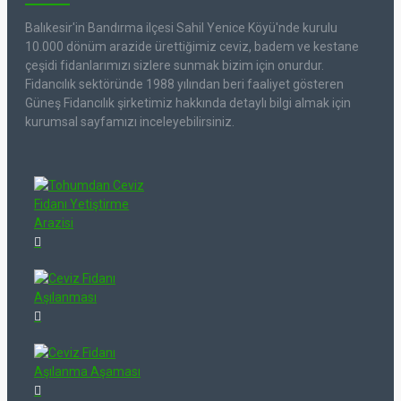
Balıkesir'in Bandırma ilçesi Sahil Yenice Köyü'nde kurulu
10.000 dönüm arazide ürettiğimiz ceviz, badem ve kestane
çeşidi fidanlarımızı sizlere sunmak bizim için onurdur.
Fidancılık sektöründe 1988 yılından beri faaliyet gösteren
Güneş Fidancılık şirketimiz hakkında detaylı bilgi almak için
kurumsal sayfamızı inceleyebilirsiniz.