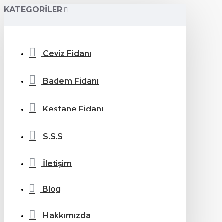
KATEGORILER
Ceviz Fidanı
Badem Fidanı
Kestane Fidanı
S.S.S
İletişim
Blog
Hakkımızda