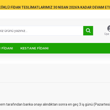
KÖKLÜ FİDAN TESLİMATLARIMIZ 30 NİSAN 2026'A KADAR DEVAM E
Üye 
 FIDANI
KESTANE FIDANI
tem tarafından banka onayı alındıktan sonra en geç 3 iş günü (Pazartes