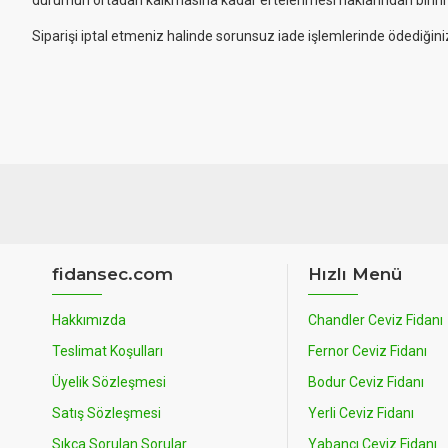
durumun ortadan kalkmasına kadar ertelenmesi haklarından birini ku
Siparişi iptal etmeniz halinde sorunsuz iade işlemlerinde ödediğiniz 
fidansec.com
Hızlı Menü
Hakkımızda
Chandler Ceviz Fidanı
Teslimat Koşulları
Fernor Ceviz Fidanı
Üyelik Sözleşmesi
Bodur Ceviz Fidanı
Satış Sözleşmesi
Yerli Ceviz Fidanı
Sıkça Sorulan Sorular
Yabancı Ceviz Fidanı