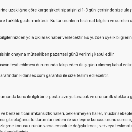
e uzaklığına göre kargo şirketi siparişinizi 1-3 gün içerisinde size ulaşt
e farklılık göstermektedir. Bu tür ürünlerin teslimat bilgileri ve süreleri
lgilerinizden yola çıkılarak haber verilecektir. Bu yüzden üyelik bilgilerin
gisinin onayına müteakiben pazartesi günü verilmiş kabul edilir.
sinin teyit edilmesi durumunda takip eden ilk iş günü alınmış kabul edilir
rafından Fidansec.com garantisi ile size teslim edilecektir.
unda konu ile ilgili bir e-posta size yollanacak ve ürünün ilk stoklara g
e benzeri ticari imkânsızlık halleri, beklenmeyen haller, mücbir sebeple
esi gibi olağanüstü durumlar nedeni ile sözleşme konusu ürünü süresi 
, sözleşme konusu ürünün varsa emsali ile değiştirilmesi, ve/veya teslimat 