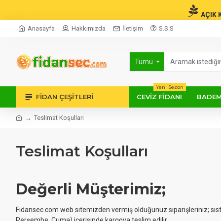
AÇIK 
Anasayfa
Hakkımızda
İletişim
S.S.S
Tümü
Yeni Sezon
FIDAN ÇEŞITLERI
CEVIZ FIDANI
BADEM
Teslimat Koşulları
Teslimat Koşulları
Değerli Müşterimiz;
Fidansec.com web sitemizden vermiş olduğunuz siparişleriniz; sis
Perşembe, Cuma) içerisinde kargoya teslim edilir.