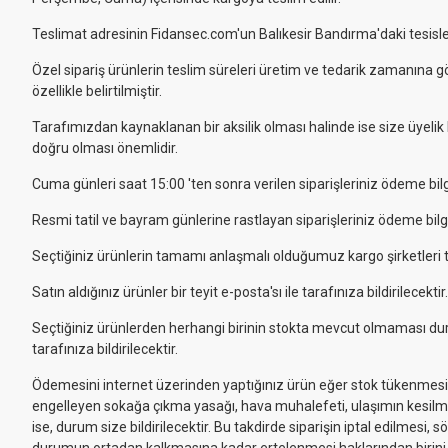
Teslimat adresinin Fidansec.com'un Balıkesir Bandırma'daki tesislerin
Özel sipariş ürünlerin teslim süreleri üretim ve tedarik zamanına gör
özellikle belirtilmiştir.
Tarafımızdan kaynaklanan bir aksilik olması halinde ise size üyelik bi
doğru olması önemlidir.
Cuma günleri saat 15:00 'ten sonra verilen siparişleriniz ödeme bil
Resmi tatil ve bayram günlerine rastlayan siparişleriniz ödeme bilgi
Seçtiğiniz ürünlerin tamamı anlaşmalı olduğumuz kargo şirketleri ta
Satın aldığınız ürünler bir teyit e-posta'sı ile tarafınıza bildirilecektir.
Seçtiğiniz ürünlerden herhangi birinin stokta mevcut olmaması durum
tarafınıza bildirilecektir.
Ödemesini internet üzerinden yaptığınız ürün eğer stok tükenmesi v
engelleyen sokağa çıkma yasağı, hava muhalefeti, ulaşımın kesilm
ise, durum size bildirilecektir. Bu takdirde siparişin iptal edilmesi