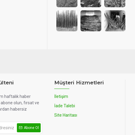
lteni
Müşteri Hizmetleri
m haftalık haber
İletişim
abone olun, fırsat ve
İade Talebi
rdan habersiz
Site Haritası
Abone Ol