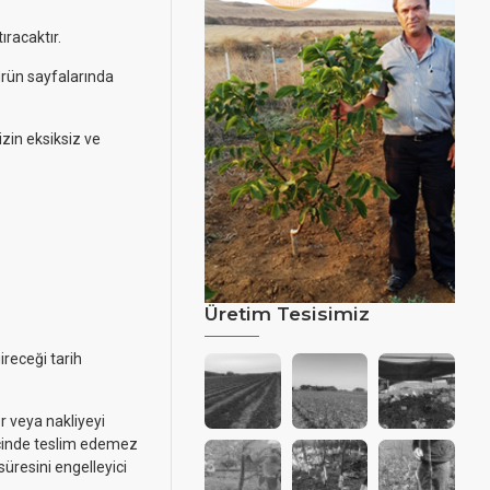
ıracaktır.
 ürün sayfalarında
izin eksiksiz ve
.
Üretim Tesisimiz
ireceği tarih
r veya nakliyeyi
içinde teslim edemez
süresini engelleyici