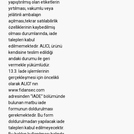
yapıştırılmış olan etiketlerin
yırtılması, vakumlu veya
jelâtinli ambalajın
açılması,tekrar satılabilirlik
özelliklerinin kaybedilmiş
olması durumlarında, iade
talepleri kabul
edilmemektedir. ALICI, ürünü
kendisine teslim edildiği
andaki durumu ile geri
vermekle yükümlüdür.
13.3. İade işlemlerinin
gerçekleşmesi için öncelikli
olarak ALICI’ nın
www.fidansec.com
adresinden “İADE” bölümünde
bulunan matbu iade
formunun doldurulması
gerekmektedir. Bu form
doldurulmadan yapılacak iade
talepleri kabul edilmeyecektir.