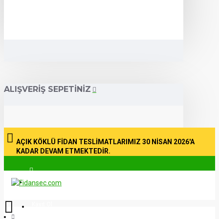
ALIŞVERIŞ SEPETINIZ
AÇIK KÖKLÜ FİDAN TESLİMATLARIMIZ 30 NİSAN 2026'A
KADAR DEVAM ETMEKTEDİR.
Üye Girişi
Kayıt Ol