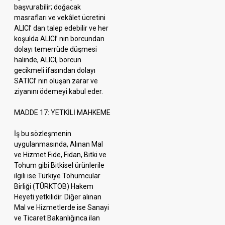
başvurabilir; doğacak
masrafları ve vekâlet ücretini
ALICI’ dan talep edebilir ve her
koşulda ALICI’ nın borcundan
dolayı temerrüde düşmesi
halinde, ALICI, borcun
gecikmeli ifasından dolayı
SATICI’ nın oluşan zarar ve
ziyanını ödemeyi kabul eder.
MADDE 17: YETKİLİ MAHKEME
İş bu sözleşmenin
uygulanmasında, Alınan Mal
ve Hizmet Fide, Fidan, Bitki ve
Tohum gibi Bitkisel ürünlerile
ilgili ise Türkiye Tohumcular
Birliği (TÜRKTOB) Hakem
Heyeti yetkilidir. Diğer alınan
Mal ve Hizmetlerde ise Sanayi
ve Ticaret Bakanlığınca ilan