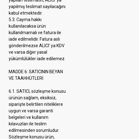
yapılan teslimatın, ALICI’ ya
yapılmış teslimat sayılacağını
kabul etmektedir.
5.3. Cayma hakkı
kullanılacaksa ürün
kullanılmamalı ve fatura ile
iade edilmelidir. Fatura aslı
gönderilmezse ALICI’ ya KDV
ve varsa diğer yasal
yükümlülükler iade edilemez.
MADDE 6: SATICININ BEYAN
VE TAAHHÜTLERİ
6.1. SATICI, sözleşme konusu
ürünün sağlam, eksiksiz,
siparişte belirtilen niteliklere
uygun ve varsa garanti
belgeleri ve kullanım
kılavuzları ile teslim
edilmesinden sorumludur.
Sözleşme konusu ürün,