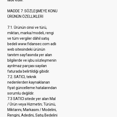
iade edilir.
MADDE 7: SÖZLEŞMEYE KONU
ÜRÜNÜN ÖZELLİKLERİ
7.1. Ürünün cinsi ve türü,
miktarı, marka/modeli, rengi
ve tüm vergiler dâhil satış
bedeli www.fidansec.com adlı
web sitesindeki ürünün
tanıtım sayfasında yer alan
bilgilerde ve işbu sözleşmenin
ayrılmaz parçası sayılan
faturada belirtildiği gibidir.
7.2. SATICI, teknik
nedenlerden kaynaklanan
fiyat güncelleme hatalarından
sorumlu değildir.
7.3 SATICI sitede yer alan Mal
/ Ürün veya Hizmetin; Türünü,
Miktarını, Markasını / Modelini,
Rengini, Adedini, Satış Bedelini