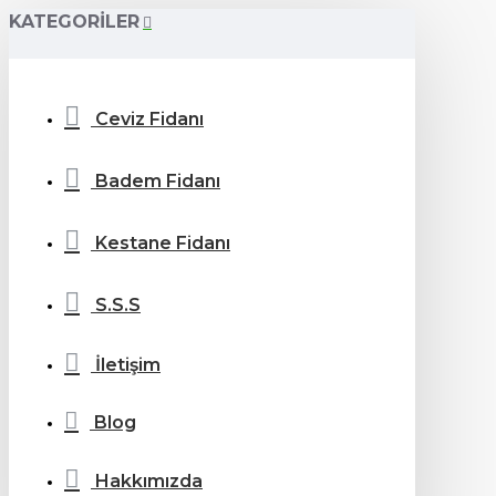
KATEGORILER
Ceviz Fidanı
Badem Fidanı
Kestane Fidanı
S.S.S
İletişim
Blog
Hakkımızda