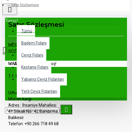
Satış Sözleşmesi
Tümü
Satış Sözleşmesi
Tümü
0 ürün - 0,00TL
Badem Fidanı
MESAFELİ SATIŞ
SÖZLEŞMESİ
Ceviz Fidanı
MADDE 1: TARAFLAR
Alışveriş sepetiniz boş!
Kestane Fidanı
1.1. SATICI:
Yabancı Ceviz Fidanları
Yerli Ceviz Fidanları
Ünvanı : GÜNEŞ FİDANCILIK –
Mümin Kargı
Adres : İhsaniye Mahallesi
41.Sokak No : 42 Bandırma /
Balıkesir
Telefon: +90 266 718 49 68