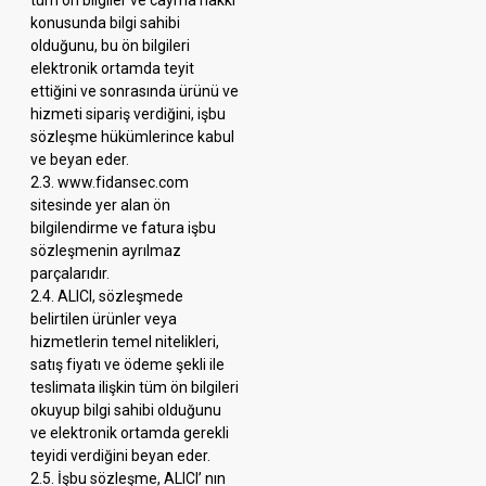
tüm ön bilgiler ve cayma hakkı
konusunda bilgi sahibi
olduğunu, bu ön bilgileri
elektronik ortamda teyit
ettiğini ve sonrasında ürünü ve
hizmeti sipariş verdiğini, işbu
sözleşme hükümlerince kabul
ve beyan eder.
2.3. www.fidansec.com
sitesinde yer alan ön
bilgilendirme ve fatura işbu
sözleşmenin ayrılmaz
parçalarıdır.
2.4. ALICI, sözleşmede
belirtilen ürünler veya
hizmetlerin temel nitelikleri,
satış fiyatı ve ödeme şekli ile
teslimata ilişkin tüm ön bilgileri
okuyup bilgi sahibi olduğunu
ve elektronik ortamda gerekli
teyidi verdiğini beyan eder.
2.5. İşbu sözleşme, ALICI’ nın