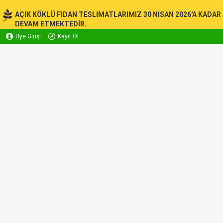
AÇIK KÖKLÜ FİDAN TESLİMATLARIMIZ 30 NİSAN 2026'A KADAR
DEVAM ETMEKTEDİR.
Üye Girişi
Kayıt Ol