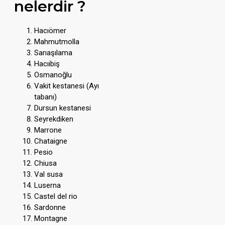
nelerdir ?
Hacıömer
Mahmutmolla
Sarıaşılama
Hacıibiş
Osmanoğlu
Vakit kestanesi (Ayı
tabanı)
Dursun kestanesi
Seyrekdiken
Marrone
Chataigne
Pesio
Chiusa
Val susa
Luserna
Castel del rio
Sardonne
Montagne