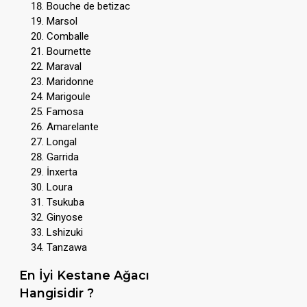
Bouche de betizac
Marsol
Comballe
Bournette
Maraval
Maridonne
Marigoule
Famosa
Amarelante
Longal
Garrida
İnxerta
Loura
Tsukuba
Ginyose
Lshizuki
Tanzawa
En İyi Kestane Ağacı
Hangisidir ?