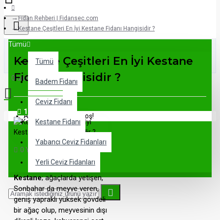
Fidan Rehberi | Fidansec.com
Kestane Çeşitleri En İyi Kestane Fidanı Hangisidir ?
Tümü
Kestane Çeşitleri En İyi Kestane
Tümü
Fidanı Hangisidir ?
0 ürün - 0,00TL
Badem Fidanı
Ceviz Fidanı
17
Dec
Alışveriş sepetiniz boş!
Kestane Fidanı
Yabancı Ceviz Fidanları
0 Yorum
37268 Görüntülenme
Kestane
Yerli Ceviz Fidanları
Kestane
; ağaçlarda yetişen,
Sonbahar da meyve veren,
geniş yapraklı yüksek gövdeli
bir ağaç olup, meyvesinin dışı