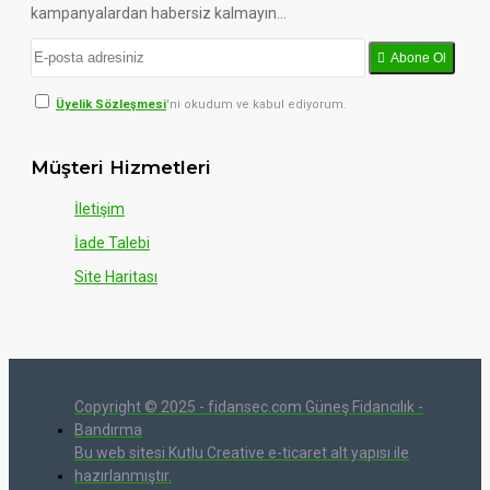
kampanyalardan habersiz kalmayın...
Abone Ol
Üyelik Sözleşmesi
'ni okudum ve kabul ediyorum.
Müşteri Hizmetleri
İletişim
İade Talebi
Site Haritası
Copyright © 2025 - fidansec.com Güneş Fidancılık -
Bandırma
Bu web sitesi Kutlu Creative e-ticaret alt yapısı ile
hazırlanmıştır.