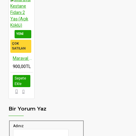
YENI
ÇOK
SATILAN
Maraval Kestane Fidanı 2 Yaş (Açık Köklü)
900,00TL
Sepete
Ekle
Bir Yorum Yaz
Adınız