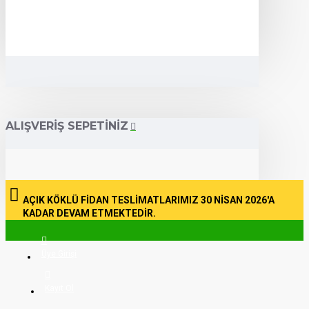
ALIŞVERIŞ SEPETINIZ
AÇIK KÖKLÜ FİDAN TESLİMATLARIMIZ 30 NİSAN 2026'A
KADAR DEVAM ETMEKTEDİR.
Üye Girişi
Kayıt Ol