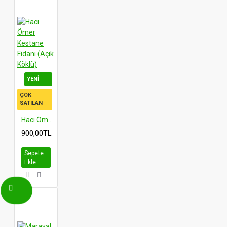
YENI
ÇOK
SATILAN
Hacı Ömer Kestane Fidanı (Açık Köklü)
900,00TL
Sepete
Ekle