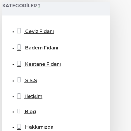
KATEGORILER
Ceviz Fidanı
Badem Fidanı
Kestane Fidanı
S.S.S
İletişim
Blog
Hakkımızda