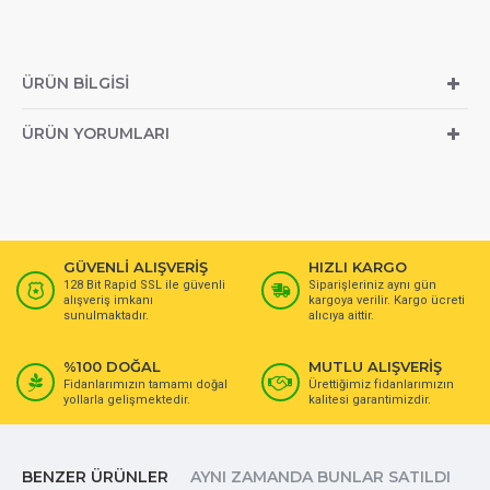
ÜRÜN BILGISI
ÜRÜN YORUMLARI
GÜVENLİ ALIŞVERİŞ
HIZLI KARGO
128 Bit Rapid SSL ile güvenli
Siparişleriniz aynı gün
alışveriş imkanı
kargoya verilir. Kargo ücreti
sunulmaktadır.
alıcıya aittir.
%100 DOĞAL
MUTLU ALIŞVERİŞ
Fidanlarımızın tamamı doğal
Ürettiğimiz fidanlarımızın
yollarla gelişmektedir.
kalitesi garantimizdir.
BENZER ÜRÜNLER
AYNI ZAMANDA BUNLAR SATILDI