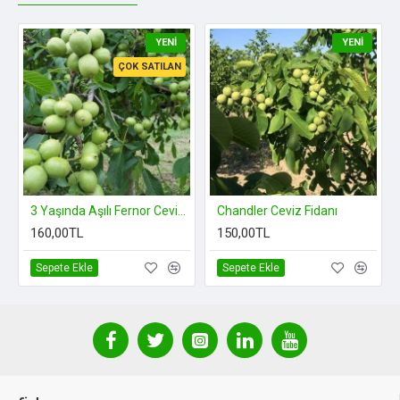
YENI
YENI
ÇOK SATILAN
3 Yaşında Aşılı Fernor Ceviz Fidanı Açık Köklü
Chandler Ceviz Fidanı
160,00TL
150,00TL
Sepete Ekle
Sepete Ekle