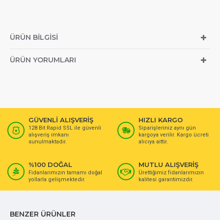
ÜRÜN BILGISI
ÜRÜN YORUMLARI
GÜVENLİ ALIŞVERİŞ
HIZLI KARGO
128 Bit Rapid SSL ile güvenli
Siparişleriniz aynı gün
alışveriş imkanı
kargoya verilir. Kargo ücreti
sunulmaktadır.
alıcıya aittir.
%100 DOĞAL
MUTLU ALIŞVERİŞ
Fidanlarımızın tamamı doğal
Ürettiğimiz fidanlarımızın
yollarla gelişmektedir.
kalitesi garantimizdir.
BENZER ÜRÜNLER