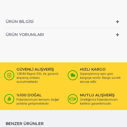
ÜRÜN BILGISI
ÜRÜN YORUMLARI
GÜVENLİ ALIŞVERİŞ
HIZLI KARGO
128 Bit Rapid SSL ile güvenli
Siparişleriniz aynı gün
alışveriş imkanı
kargoya verilir. Kargo ücreti
sunulmaktadır.
alıcıya aittir.
%100 DOĞAL
MUTLU ALIŞVERİŞ
Fidanlarımızın tamamı doğal
Ürettiğimiz fidanlarımızın
yollarla gelişmektedir.
kalitesi garantimizdir.
BENZER ÜRÜNLER