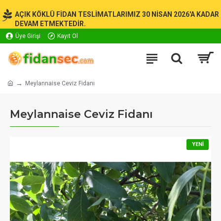
AÇIK KÖKLÜ FİDAN TESLİMATLARIMIZ 30 NİSAN 2026'A KADAR
DEVAM ETMEKTEDİR.
Üye Girişi
Kayıt Ol
Meylannaise Ceviz Fidanı
Meylannaise Ceviz Fidanı
YENI