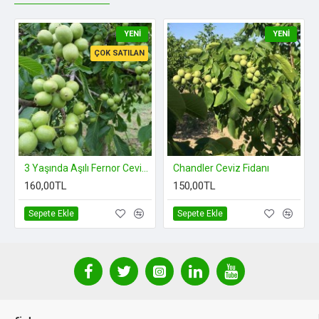
YENI
YENI
ÇOK SATILAN
3 Yaşında Aşılı Fernor Ceviz Fidanı Açık Köklü
Chandler Ceviz Fidanı
160,00TL
150,00TL
Sepete Ekle
Sepete Ekle