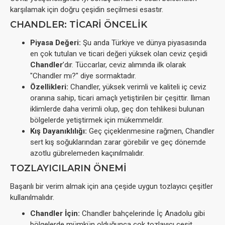
karşılamak için doğru çeşidin seçilmesi esastır.
CHANDLER: TICARI ÖNCELIK
Piyasa Değeri:
Şu anda Türkiye ve dünya piyasasında
en çok tutulan ve ticari değeri yüksek olan ceviz çeşidi
Chandler
’dır. Tüccarlar, ceviz alımında ilk olarak
"Chandler mı?" diye sormaktadır.
Özellikleri:
Chandler, yüksek verimli ve kaliteli iç ceviz
oranına sahip, ticari amaçlı yetiştirilen bir çeşittir. Ilıman
iklimlerde daha verimli olup, geç don tehlikesi bulunan
bölgelerde yetiştirmek için mükemmeldir.
Kış Dayanıklılığı:
Geç çiçeklenmesine rağmen, Chandler
sert kış soğuklarından zarar görebilir ve geç dönemde
azotlu gübrelemeden kaçınılmalıdır.
TOZLAYICILARIN ÖNEMI
Başarılı bir verim almak için ana çeşide uygun tozlayıcı çeşitler
kullanılmalıdır.
Chandler İçin:
Chandler bahçelerinde İç Anadolu gibi
bölgelerde mümkün olduğunca çok tozlayıcı çeşit