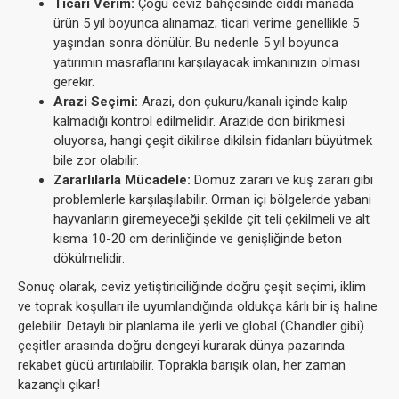
Ticari Verim:
Çoğu ceviz bahçesinde ciddi manada
ürün 5 yıl boyunca alınamaz; ticari verime genellikle 5
yaşından sonra dönülür. Bu nedenle 5 yıl boyunca
yatırımın masraflarını karşılayacak imkanınızın olması
gerekir.
Arazi Seçimi:
Arazi, don çukuru/kanalı içinde kalıp
kalmadığı kontrol edilmelidir. Arazide don birikmesi
oluyorsa, hangi çeşit dikilirse dikilsin fidanları büyütmek
bile zor olabilir.
Zararlılarla Mücadele:
Domuz zararı ve kuş zararı gibi
problemlerle karşılaşılabilir. Orman içi bölgelerde yabani
hayvanların giremeyeceği şekilde çit teli çekilmeli ve alt
kısma 10-20 cm derinliğinde ve genişliğinde beton
dökülmelidir.
Sonuç olarak, ceviz yetiştiriciliğinde doğru çeşit seçimi, iklim
ve toprak koşulları ile uyumlandığında oldukça kârlı bir iş haline
gelebilir. Detaylı bir planlama ile yerli ve global (Chandler gibi)
çeşitler arasında doğru dengeyi kurarak dünya pazarında
rekabet gücü artırılabilir. Toprakla barışık olan, her zaman
kazançlı çıkar!