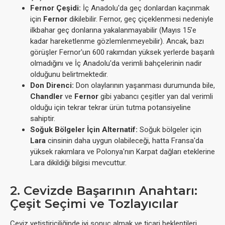
Fernor Çeşidi:
İç Anadolu'da geç donlardan kaçınmak
için
Fernor
dikilebilir. Fernor, geç çiçeklenmesi nedeniyle
ilkbahar geç donlarına yakalanmayabilir (Mayıs 15’e
kadar hareketlenme gözlemlenmeyebilir). Ancak, bazı
görüşler Fernor'un 600 rakımdan yüksek yerlerde başarılı
olmadığını ve İç Anadolu'da verimli bahçelerinin nadir
olduğunu belirtmektedir.
Don Direnci:
Don olaylarının yaşanması durumunda bile,
Chandler
ve
Fernor
gibi yabancı çeşitler yan dal verimli
olduğu için tekrar tekrar ürün tutma potansiyeline
sahiptir.
Soğuk Bölgeler İçin Alternatif:
Soğuk bölgeler için
Lara
cinsinin daha uygun olabileceği, hatta Fransa'da
yüksek rakımlara ve Polonya'nın Karpat dağları eteklerine
Lara dikildiği bilgisi mevcuttur.
2. Cevizde Başarının Anahtarı:
Çeşit Seçimi ve Tozlayıcılar
Ceviz yetiştiriciliğinde iyi sonuç almak ve ticari beklentileri