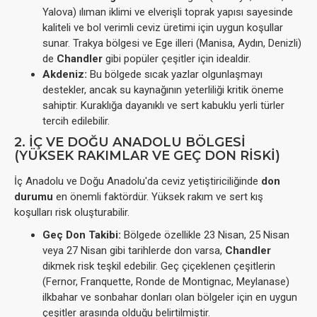
Yalova) ılıman iklimi ve elverişli toprak yapısı sayesinde
kaliteli ve bol verimli ceviz üretimi için uygun koşullar
sunar. Trakya bölgesi ve Ege illeri (Manisa, Aydın, Denizli)
de
Chandler
gibi popüler çeşitler için idealdir.
Akdeniz:
Bu bölgede sıcak yazlar olgunlaşmayı
destekler, ancak su kaynağının yeterliliği kritik öneme
sahiptir. Kuraklığa dayanıklı ve sert kabuklu yerli türler
tercih edilebilir.
2. İÇ VE DOĞU ANADOLU BÖLGESI
(YÜKSEK RAKIMLAR VE GEÇ DON RISKI)
İç Anadolu ve Doğu Anadolu'da ceviz yetiştiriciliğinde
don
durumu
en önemli faktördür. Yüksek rakım ve sert kış
koşulları risk oluşturabilir.
Geç Don Takibi:
Bölgede özellikle 23 Nisan, 25 Nisan
veya 27 Nisan gibi tarihlerde don varsa,
Chandler
dikmek risk teşkil edebilir. Geç çiçeklenen çeşitlerin
(Fernor, Franquette, Ronde de Montignac, Meylanase)
ilkbahar ve sonbahar donları olan bölgeler için en uygun
çeşitler arasında olduğu belirtilmiştir.