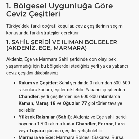
1. Bölgesel Uygunluğa Göre
Ceviz Çeşitleri
Türkiye'deki farklı coğrafi koşullar, ceviz çeşitlerinin seçimi
konusunda farklı stratejiler gerektirir.
1. SAHIL ŞERIDI VE ILIMAN BÖLGELER
(AKDENIZ, EGE, MARMARA)
Akdeniz, Ege ve Marmara Sahil şeridinde don olayı pek
yaşanmadığı için bu bölgelerde istediğiniz yerli ya da yabancı
ceviz çeşidini dikebilirsiniz.
Rakım ve Çeşitler:
Sahil şeridinde 0 rakımdan 500-600
rakımlara kadar çeşitler dikilebilir. Yabancı çeşitlerden
Chandler
, yerli çeşitlerden ise 600-800 rakımlarda
Kaman
,
Maraş 18
ve
Oğuzlar 77
gibi türler tavsiye
edilebilir.
Yüksek Rakımlar (Sahil):
Akdeniz ve Ege sahil şeridi
boyunca 1700 rakıma kadar
Chandler
,
Fernor
,
Lara
veya
Tüyara
gibi ana çeşitler yetiştirilebilir.
Marmara ve Ege:
Marmara Bölgesi (Sakarya, Bursa,