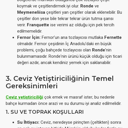
koymak ve çeşitlendirmek iyi olur.
Ronde
ve
Meymeneliisa
çeşitleri yan çeşitler olarak eklenebilir. Bu
çeşitler don yese bile tekrar tekrar ürün tutma şansı
verir.
Franquette
ise verimi az olduğu için pek tercih
edilmemelidir.
Fernor İçin:
Fernor’un ana tozlayıcısı mutlaka
Fernette
olmalıdır. Fernor çeşidinin İç Anadolu’daki en büyük
problemi, çoğu bahçede tozlayıcısı olan
Ronde
’nin
bulunmamasıdır. Ronde'nin ürünü küçük olduğu için ticari
değeri azdır, ancak kendiniz yemek için saklanabilir.
3. Ceviz Yetiştiriciliğinin Temel
Gereksinimleri
Ceviz yetiştiriciliği
çok emek ve masraf ister; bu nedenle
bahçe kurmadan önce arazi ve su durumu iyi analiz edilmelidir.
1. SU VE TOPRAK KOŞULLARI
Su İhtiyacı:
Ceviz, neredeyse pirinçten (çeltikten) sonra