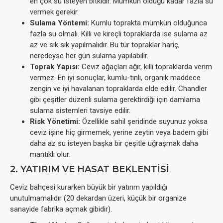
en çok su isteyen bitkidir. Mümkün olduğu kadar fazla su
vermek gerekir.
Sulama Yöntemi:
Kumlu toprakta mümkün olduğunca
fazla su olmalı. Killi ve kireçli topraklarda ise sulama az
az ve sık sık yapılmalıdır. Bu tür topraklar hariç,
neredeyse her gün sulama yapılabilir.
Toprak Yapısı:
Ceviz ağaçları ağır, killi topraklarda verim
vermez. En iyi sonuçlar, kumlu-tınlı, organik maddece
zengin ve iyi havalanan topraklarda elde edilir. Chandler
gibi çeşitler düzenli sulama gerektirdiği için damlama
sulama sistemleri tavsiye edilir.
Risk Yönetimi:
Özellikle sahil şeridinde suyunuz yoksa
ceviz işine hiç girmemek, yerine zeytin veya badem gibi
daha az su isteyen başka bir çeşitle uğraşmak daha
mantıklı olur.
2. YATIRIM VE HASAT BEKLENTISI
Ceviz bahçesi kurarken büyük bir yatırım yapıldığı
unutulmamalıdır (20 dekardan üzeri, küçük bir organize
sanayide fabrika açmak gibidir).