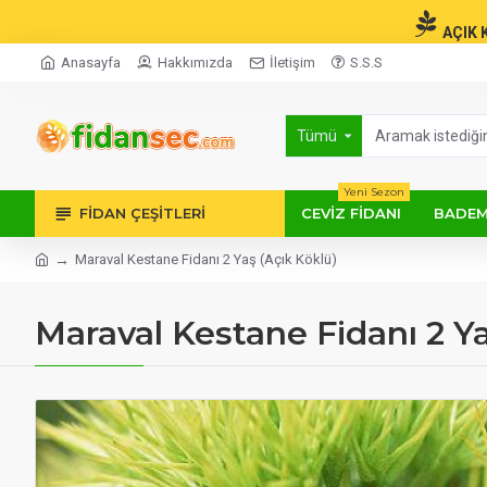
AÇIK 
Anasayfa
Hakkımızda
İletişim
S.S.S
Tümü
Yeni Sezon
FIDAN ÇEŞITLERI
CEVIZ FIDANI
BADEM
Maraval Kestane Fidanı 2 Yaş (Açık Köklü)
Maraval Kestane Fidanı 2 Ya