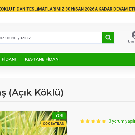
KÖKLÜ FİDAN TESLİMATLARIMIZ 30 NİSAN 2026'A KADAR DEVAM E
Üye 
 FIDANI
KESTANE FIDANI
ş (Açık Köklü)
YENI
3 yorum yapıl
ÇOK SATILAN