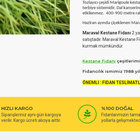
Tozlayıcı çeşidi Marigoule kes
terbiye sistemidir. Dal kanseri
etkilenmez. 400-900 metre rakı
Haziran ayında
ç
i
ç
eklenen Marav
Maraval Kestane Fidanı
2 ya
satıştadır. Maraval Kestane Fi
kurmak mümkündür.
Kestane Fidanı
çeşitlerimi
Fidancılık ismimiz 1988 
ÖNEMLİ : FİDAN TESLİMATL
HIZLI KARGO
%100 DOĞAL
Siparişleriniz aynı gün kargoya
Fidanlarımızın tam
verilir. Kargo ücreti alıcıya aittir.
yollarla gelişmekted