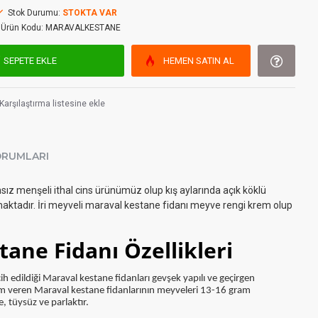
Stok Durumu:
STOKTA VAR
Ürün Kodu:
MARAVALKESTANE
SEPETE EKLE
HEMEN SATIN AL
Karşılaştırma listesine ekle
ORUMLARI
sız menşeli ithal cins ürünümüz olup kış aylarında açık köklü
aktadır. İri meyveli maraval kestane fidanı meyve rengi krem olup
ane Fidanı Özellikleri
cih edildiği Maraval kestane fidanları gevşek yapılı ve ge
ç
irgen
im veren Maraval kestane fidanlarının meyveleri 13-16 gram
, t
üysüz
ve parlaktır.