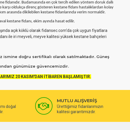
tane fidanıdır. Budamasında en
ç
ok tercih edilen y
ö
ntem doruk dallı
ne karşı oldukça direnç gösteren kestane fidanı hastalıklardan kolay
m arasında dikilebilen kestane fidanlarında verim normaldir.
al kestane fidanı, ekim ayında hasat edilir.
şında açık köklü olarak fidansec.com'da çok uygun fiyatlara
danı ile iri meyveli, meyve kalitesi yüksek kestane bahçeleri
z ismine doğru sertifikalı olarak satılmaktadır. Güneş
yılından günümüze güvencemizdir.
ARIMIZ 20 KASIM'DAN İTİBAREN BAŞLAMIŞTIR.
MUTLU ALIŞVERİŞ
amı doğal
Ürettiğimiz fidanlarımızın
ir.
kalitesi garantimizdir.