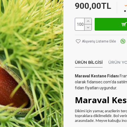
900,00TL
Alışveriş Listeme Ekle
ÜRÜN BILGISI
ÜRÜN Y
Maraval Kestane Fidanı
Fran
olarak fidansec.com'da satılm
fidan fiyatları uygundur.
Maraval Kest
Dikimi i
ç
in yama
ç
arazilerin ter
topraklara dikilmelidir.
Bol ver
arasındadır. Meyve kabuğu ince