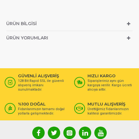
ÜRÜN BILGISI
ÜRÜN YORUMLARI
GÜVENLİ ALIŞVERİŞ
HIZLI KARGO
128 Bit Rapid SSL ile güvenli
Siparişleriniz aynı gün
alışveriş imkanı
kargoya verilir. Kargo ücreti
sunulmaktadır.
alıcıya aittir.
%100 DOĞAL
MUTLU ALIŞVERİŞ
Fidanlarımızın tamamı doğal
Ürettiğimiz fidanlarımızın
yollarla gelişmektedir.
kalitesi garantimizdir.