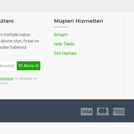
lteni
Müşteri Hizmetleri
m haftalık haber
İletişim
abone olun, fırsat ve
İade Talebi
rdan habersiz
Site Haritası
Abone Ol
zleşmesi
'ni okudum ve
yorum.