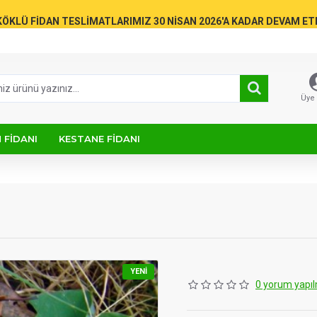
KÖKLÜ FİDAN TESLİMATLARIMIZ 30 NİSAN 2026'A KADAR DEVAM E
Üye 
 FIDANI
KESTANE FIDANI
YENI
0 yorum yapıl