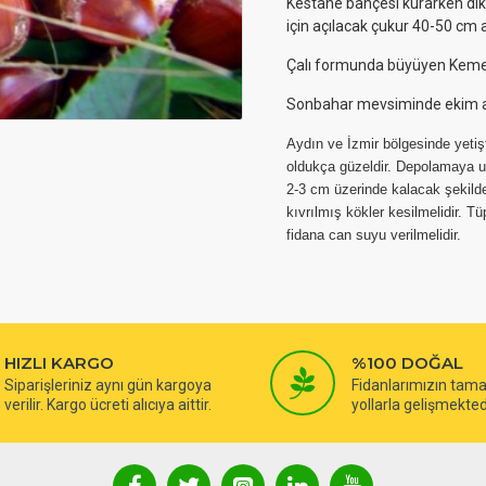
Kestane bahçesi kurarken diki
için açılacak çukur 40-50 cm a
Çalı formunda büyüyen Kemer
Sonbahar mevsiminde ekim a
Aydın ve İzmir bölgesinde yetişti
oldukça güzeldir. Depolamaya uyg
2-3 cm üzerinde kalacak şekilde 
kıvrılmış kökler kesilmelidir. 
fidana can suyu verilmelidir.
HIZLI KARGO
%100 DOĞAL
Siparişleriniz aynı gün kargoya
Fidanlarımızın tam
verilir. Kargo ücreti alıcıya aittir.
yollarla gelişmekted