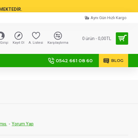
TMEKTEDİR.
Aynı Gün Hızlı Kargo
0 ürün - 0,00TL
Girişi
Kayıt Ol
A. Listesi
Karşılaştırma
0542 661 08 60
BLOG
mış.
-
Yorum Yap