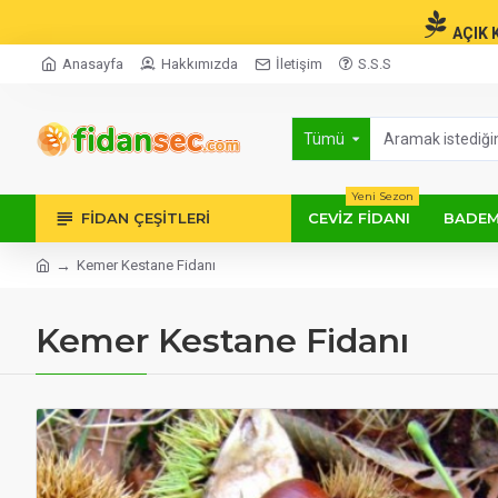
AÇIK 
Anasayfa
Hakkımızda
İletişim
S.S.S
Tümü
Yeni Sezon
FIDAN ÇEŞITLERI
CEVIZ FIDANI
BADEM
Kemer Kestane Fidanı
Kemer Kestane Fidanı