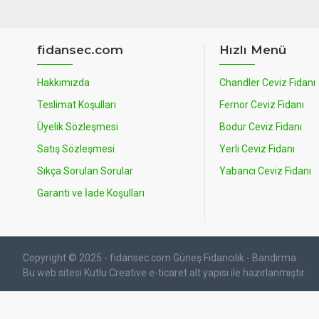
fidansec.com
Hızlı Menü
Hakkımızda
Chandler Ceviz Fidanı
Teslimat Koşulları
Fernor Ceviz Fidanı
Üyelik Sözleşmesi
Bodur Ceviz Fidanı
Satış Sözleşmesi
Yerli Ceviz Fidanı
Sıkça Sorulan Sorular
Yabancı Ceviz Fidanı
Garanti ve İade Koşulları
Copyright © 2025 - fidansec.com Güneş Fidancılık - Bandırma
Bu web sitesi Kutlu Creative e-ticaret alt yapısı ile hazırlanmıştır.