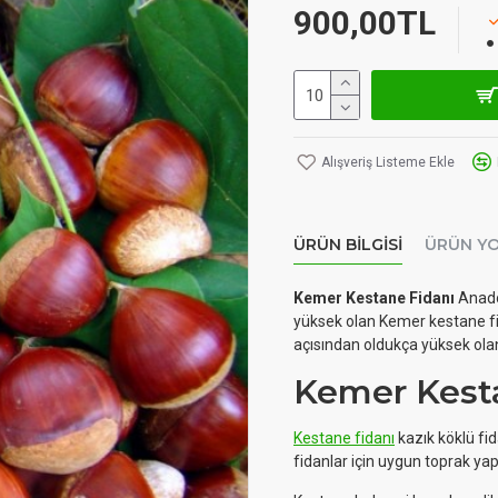
900,00TL
Alışveriş Listeme Ekle
ÜRÜN BILGISI
ÜRÜN Y
Kemer Kestane Fidanı
Anadol
yüksek olan Kemer kestane fid
açısından oldukça yüksek olan
Kemer Kesta
Kestane fidanı
kazık köklü fid
fidanlar için uygun toprak ya