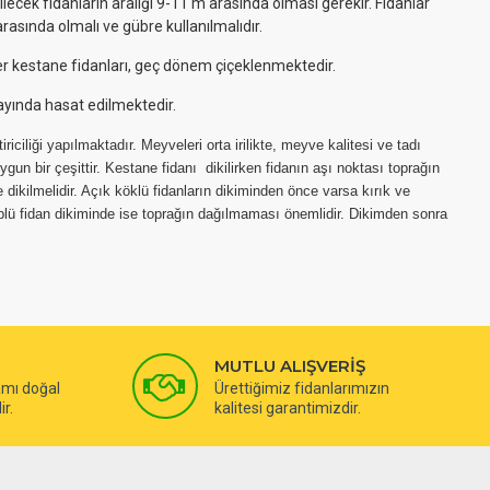
lecek fidanların aralığı 9-11 m arasında olması gerekir. Fidanlar
rasında olmalı ve gübre kullanılmalıdır.
 kestane fidanları, geç dönem çiçeklenmektedir.
yında hasat edilmektedir.
riciliği yapılmaktadır. Meyveleri orta irilikte, meyve kalitesi ve tadı
un bir çeşittir. Kestane fidanı dikilirken fidanın aşı noktası toprağın
dikilmelidir. Açık köklü fidanların dikiminden önce varsa kırık ve
Tüplü fidan dikiminde ise toprağın dağılmaması önemlidir. Dikimden sonra
MUTLU ALIŞVERİŞ
amı doğal
Ürettiğimiz fidanlarımızın
ir.
kalitesi garantimizdir.