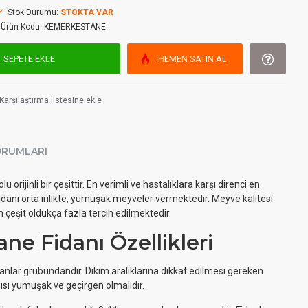
Stok Durumu:
STOKTA VAR
Ürün Kodu:
KEMERKESTANE
SEPETE EKLE
HEMEN SATIN AL
Karşılaştırma listesine ekle
ORUMLARI
u orijinli bir çeşittir. En verimli ve hastalıklara karşı direnci en
anı orta irilikte, yumuşak meyveler vermektedir. Meyve kalitesi
 çeşit oldukça fazla tercih edilmektedir.
ne Fidanı Özellikleri
anlar grubundandır. Dikim aralıklarına dikkat edilmesi gereken
pısı yumuşak ve geçirgen olmalıdır.